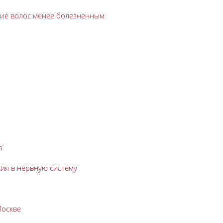
ние волос менее болезненным
а
сия в нервную систему
Москве