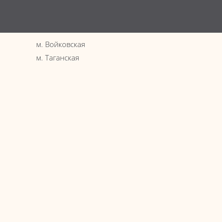
Эпиляц
Услови
Вопрос
м. Войковская
Интере
м. Таганская
Новост