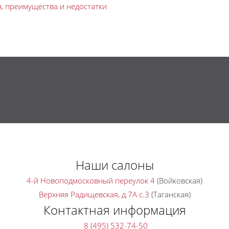
я, преимущества и недостатки
Наши салоны
4-й Новоподмосковный переулок 4
(Войковская)
Верхняя Радищевская, д.7A с.3
(Таганская)
Контактная информация
8 (495) 532-74-50