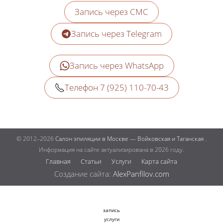
Запись через СМС
Запись через Telegram
Запись через WhatsApp
Телефон 7 (925) 110-70-43
© 2012–2026
Салон эпиляции в Москве — Войковская и Таганская
.
Информация на сайте актуализирована в 2026 году.
Главная
Статьи
Услуги
Карта сайта
Создание сайта:
AlexPanfilov.com
запись
услуги