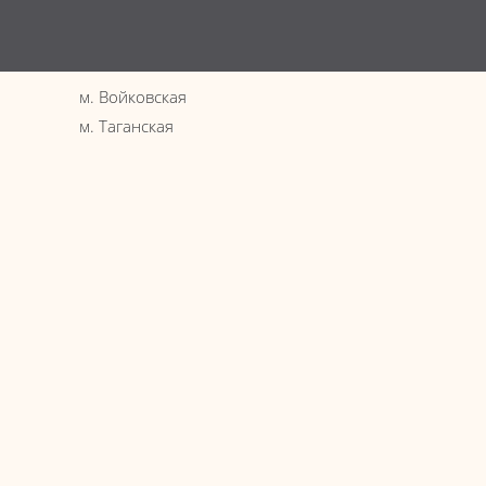
Эпиляц
Услови
Вопрос
м. Войковская
Интере
м. Таганская
Новост