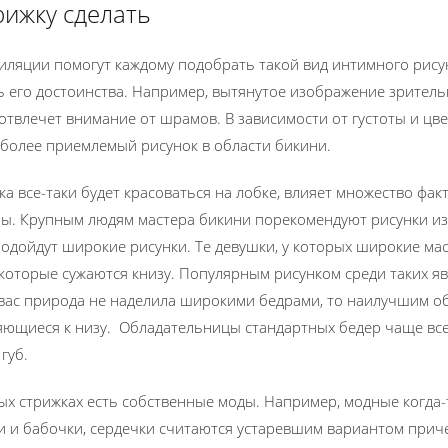
рижку сделать
иляции помогут каждому подобрать такой вид интимного рисун
ть его достоинства. Например, вытянутое изображение зрител
отвлечет внимание от шрамов. В зависимости от густоты и цве
иболее приемлемый рисунок в области бикини.
ка все-таки будет красоваться на лобке, влияет множество фак
ры. Крупным людям мастера бикини порекомендуют рисунки из
ойдут широкие рисунки. Те девушки, у которых широкие мас
 которые сужаются книзу. Популярным рисунком среди таких я
вас природа не наделила широкими бедрами, то наилучшим о
ряющиеся к низу. Обладательницы стандартных бедер чаще в
губ.
вых стрижках есть собственные моды. Например, модные когда
 и бабочки, сердечки считаются устаревшим вариантом приче