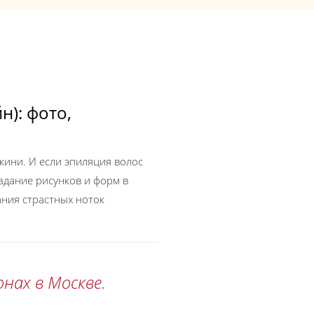
н): фото,
ини. И если эпиляция волос
оздание рисунков и форм в
ания страстных ноток
онах в Москве
.