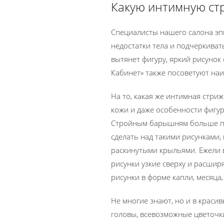
Какую интимную ст
Специалисты нашего салона эп
недостатки тела и подчеркива
вытянет фигуру, яркий рисунок 
Кабинет» также посоветуют на
На то, какая же интимная стриж
кожи и даже особенности фигу
Стройным барышням больше под
сделать над такими рисунками,
раскинутыми крыльями. Ежели 
рисунки узкие сверху и расши
рисунки в форме капли, месяца, 
Не многие знают, но и в краси
головы, всевозможные цветочки