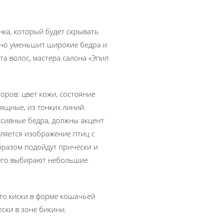
ка, который будет скрывать
ьно уменьшит широкие бедра и
та волос, мастера салона «Эпил
торов: цвет кожи, состояние
ящные, из тонких линий.
сивные бедра, должны акцент
вляется изображение птиц с
бразом подойдут прически и
сего выбирают небольшие
-то киски в форме кошачьей
ски в зоне бикини.