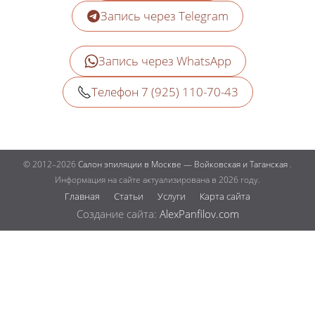
Запись через Telegram
Запись через WhatsApp
Телефон 7 (925) 110-70-43
© 2012–2026
Салон эпиляции в Москве — Войковская и Таганская
.
Информация на сайте актуализирована в 2026 году.
Главная
Статьи
Услуги
Карта сайта
Создание сайта:
AlexPanfilov.com
запись
услуги
цены