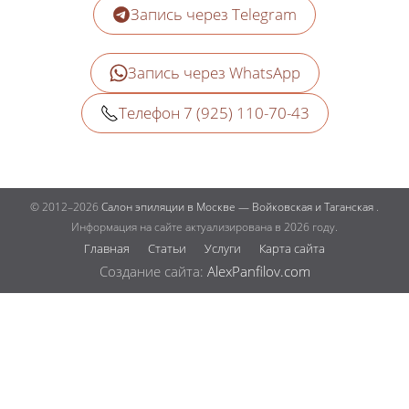
Запись через Telegram
Запись через WhatsApp
Телефон 7 (925) 110-70-43
© 2012–2026
Салон эпиляции в Москве — Войковская и Таганская
.
Информация на сайте актуализирована в 2026 году.
Главная
Статьи
Услуги
Карта сайта
Создание сайта:
AlexPanfilov.com
запись
услуги
цены