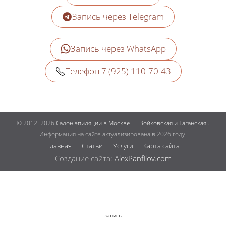
Запись через Telegram
Запись через WhatsApp
Телефон 7 (925) 110-70-43
© 2012–2026
Салон эпиляции в Москве — Войковская и Таганская
.
Информация на сайте актуализирована в 2026 году.
Главная
Статьи
Услуги
Карта сайта
Создание сайта:
AlexPanfilov.com
запись