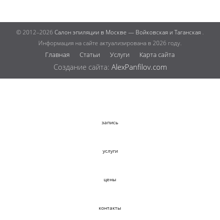
© 2012–2026
Салон эпиляции в Москве — Войковская и Таганская
.
Информация на сайте актуализирована в 2026 году.
Главная
Статьи
Услуги
Карта сайта
Создание сайта:
AlexPanfilov.com
запись
услуги
цены
контакты