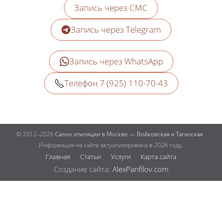
Запись через СМС
Запись через Telegram
Запись через WhatsApp
Телефон 7 (925) 110-70-43
© 2012–2026
Салон эпиляции в Москве — Войковская и Таганская
.
Информация на сайте актуализирована в 2026 году.
Главная
Статьи
Услуги
Карта сайта
Создание сайта:
AlexPanfilov.com