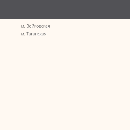
Эпиляц
Услови
Вопрос
м. Войковская
Интере
м. Таганская
Новост