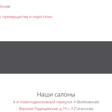
Москве
я, преимущества и недостатки
Наши салоны
4-й Новоподмосковный переулок 4
(Войковская)
Верхняя Радищевская, д.7A с.3
(Таганская)