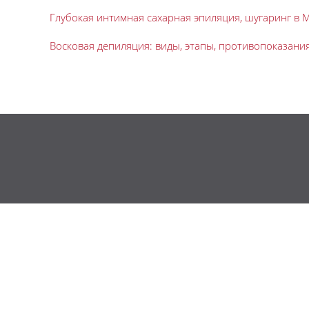
Глубокая интимная сахарная эпиляция, шугаринг в 
Восковая депиляция: виды, этапы, противопоказани