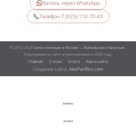
Запись через WhatsApp
Телефон 7 (925) 110-70-43
© 2012–2026
Салон эпиляции в Москве — Войковская и Таганская
.
Информация на сайте актуализирована в 2026 году.
Главная
Статьи
Услуги
Карта сайта
Создание сайта:
AlexPanfilov.com
запись
услуги