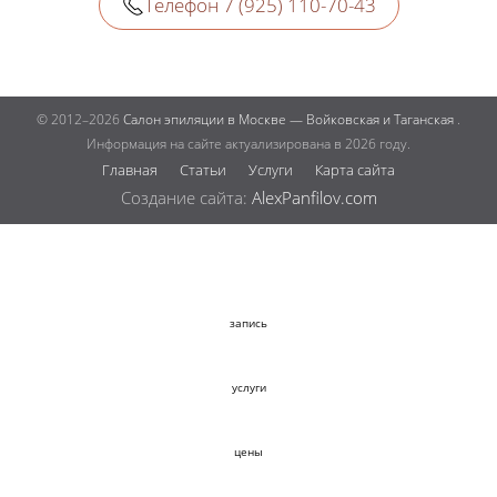
Телефон 7 (925) 110-70-43
© 2012–2026
Салон эпиляции в Москве — Войковская и Таганская
.
Информация на сайте актуализирована в 2026 году.
Главная
Статьи
Услуги
Карта сайта
Создание сайта:
AlexPanfilov.com
запись
услуги
цены