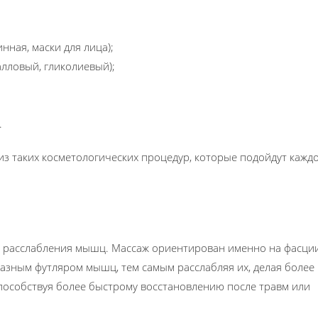
нная, маски для лица);
лловый, гликолиевый);
.
из таких косметологических процедур, которые подойдут кажд
 расслабления мышц. Массаж ориентирован именно на фасции,
азным футляром мышц, тем самым расслабляя их, делая более 
пособствуя более быстрому восстановлению после травм или