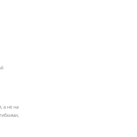
ой
 а не на
гибкими,