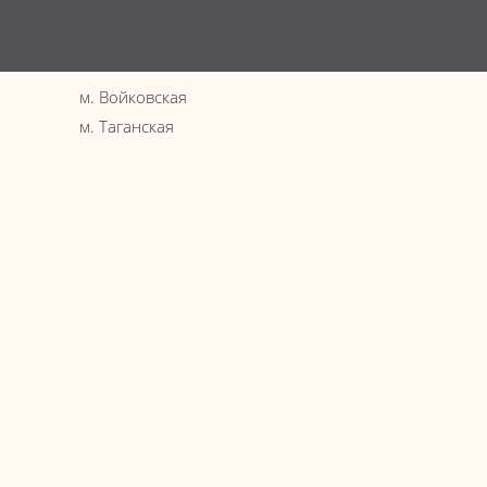
Эпиляц
Услови
Вопрос
м. Войковская
Интере
м. Таганская
Новост