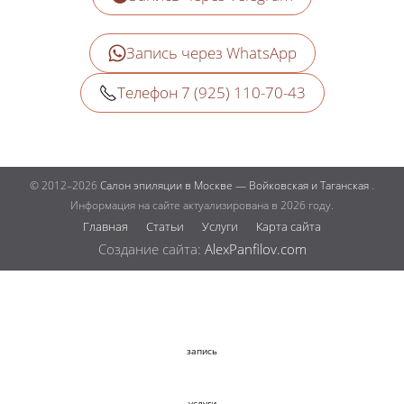
Запись через WhatsApp
Телефон 7 (925) 110-70-43
© 2012–2026
Салон эпиляции в Москве — Войковская и Таганская
.
Информация на сайте актуализирована в 2026 году.
Главная
Статьи
Услуги
Карта сайта
Создание сайта:
AlexPanfilov.com
запись
услуги