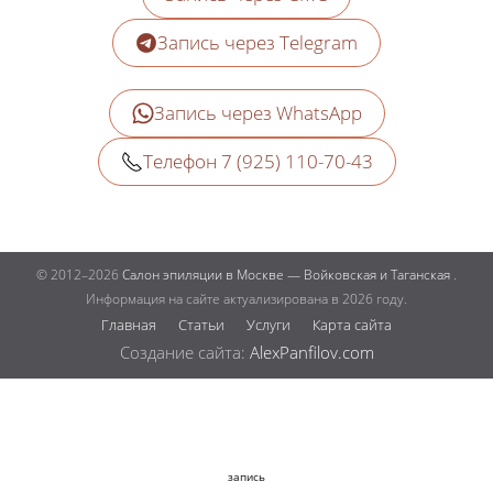
Запись через Telegram
Запись через WhatsApp
Телефон 7 (925) 110-70-43
© 2012–2026
Салон эпиляции в Москве — Войковская и Таганская
.
Информация на сайте актуализирована в 2026 году.
Главная
Статьи
Услуги
Карта сайта
Создание сайта:
AlexPanfilov.com
запись